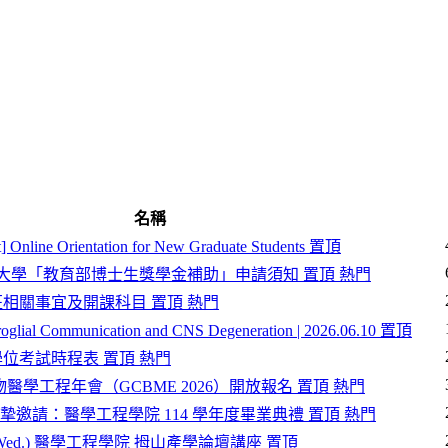
名稱
 Online Orientation for New Graduate Students
置頂
學大學「教育部博士生獎學金補助」申請須知
置頂
熱門
開班相關事宜及開課科目
置頂
熱門
roglial Communication and CNS Degeneration | 2026.06.10
置頂
生學位考試時程表
置頂
熱門
生物醫學工程年會（GCBME 2026）開放報名
置頂
熱門
誠摯邀請：醫學工程學院 114 學年度畢業典禮
置頂
熱門
(Wed.) 醫學工程學院 拇山產學論壇講座
置頂