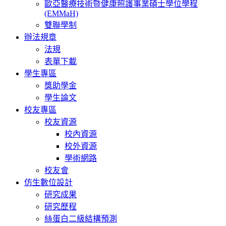
歐亞醫療技術暨健康照護事業碩士學位學程
(EMMaH)
雙聯學制
辦法規章
法規
表單下載
學生專區
獎助學金
學生論文
校友專區
校友資源
校內資源
校外資源
學術網路
校友會
仿生數位設計
研究成果
研究歷程
絲蛋白二級結構預測