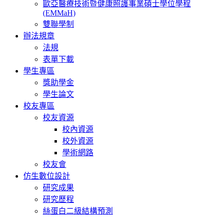
歐亞醫療技術暨健康照護事業碩士學位學程
(EMMaH)
雙聯學制
辦法規章
法規
表單下載
學生專區
獎助學金
學生論文
校友專區
校友資源
校內資源
校外資源
學術網路
校友會
仿生數位設計
研究成果
研究歷程
絲蛋白二級結構預測