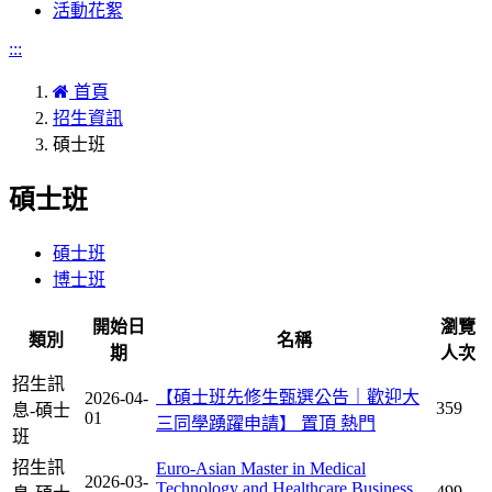
活動花絮
:::
首頁
招生資訊
碩士班
碩士班
碩士班
博士班
開始日
瀏覽
類別
名稱
期
人次
招生訊
【碩士班先修生甄選公告｜歡迎大
2026-04-
359
息-碩士
01
三同學踴躍申請】
置頂
熱門
班
招生訊
Euro-Asian Master in Medical
2026-03-
Technology and Healthcare Business
499