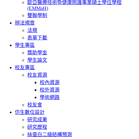
歐亞醫療技術暨健康照護事業碩士學位學程
(EMMaH)
雙聯學制
辦法規章
法規
表單下載
學生專區
獎助學金
學生論文
校友專區
校友資源
校內資源
校外資源
學術網路
校友會
仿生數位設計
研究成果
研究歷程
絲蛋白二級結構預測