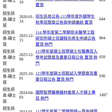
息-碩士
19
置頂
班
招生訊
招生訊息公告-115學年度外國學生
2026-01-
644
息-碩士
14
秋季班簡章公告與申請連結
置頂
班
招生訊
114 學年度第二學期奈米醫學工程
2025-12-
804
息-碩士
研究所碩士班課程先修生申請公告
15
班
置頂
熱門
招生訊
115學年度碩士班暨碩士在職專班入
2025-12-
659
息-碩士
學考試簡章及重要日程公告
置頂
熱
08
班
門
招生訊
115學年度碩士班甄試入學簡章及重
2025-10-
930
息-碩士
01
要日程公告
置頂
熱門
班
招生訊
國際智慧醫療器材產業人才碩士專
2024-04-
1497
息-碩士
03
班
熱門
班
招生訊
112學年度第二學期學碩一貫申請暨
2024-01-