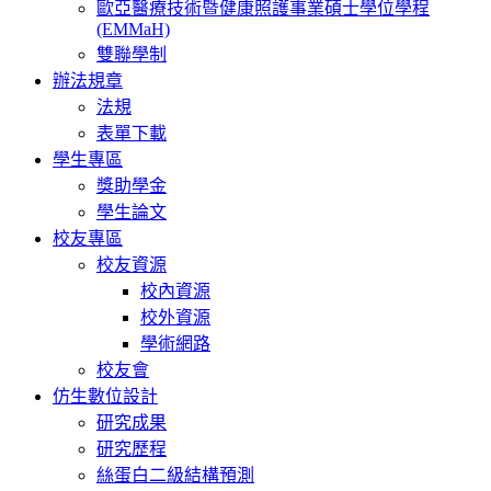
歐亞醫療技術暨健康照護事業碩士學位學程
(EMMaH)
雙聯學制
辦法規章
法規
表單下載
學生專區
獎助學金
學生論文
校友專區
校友資源
校內資源
校外資源
學術網路
校友會
仿生數位設計
研究成果
研究歷程
絲蛋白二級結構預測